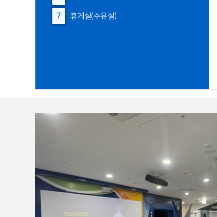
7
휴게실(수유실)