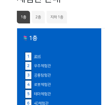
1층
2층
지하 1층
1층
1
로비
2
우주체험관
3
공룡탐험관
4
로봇체험관
5
테마체험관
6
4D체험관